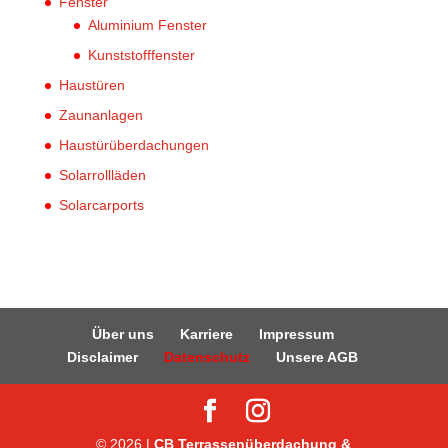
Fenster
Aluminium Fenster
Kunststofffenster
Haustüren
Zaunanlagen
Haustürüberdachungen
Solarrollläden
Solarcarports
Über uns
Karriere
Impressum
Disclaimer
Datenschutz
Unsere AGB
© 2026 |
CB Terrassenüberdachung &